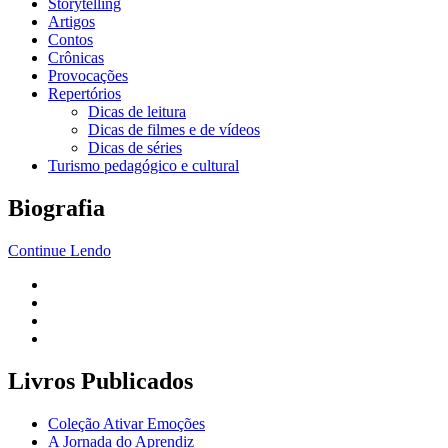
Storytelling
Artigos
Contos
Crônicas
Provocações
Repertórios
Dicas de leitura
Dicas de filmes e de vídeos
Dicas de séries
Turismo pedagógico e cultural
Biografia
Continue Lendo
Livros Publicados
Coleção Ativar Emoções
A Jornada do Aprendiz